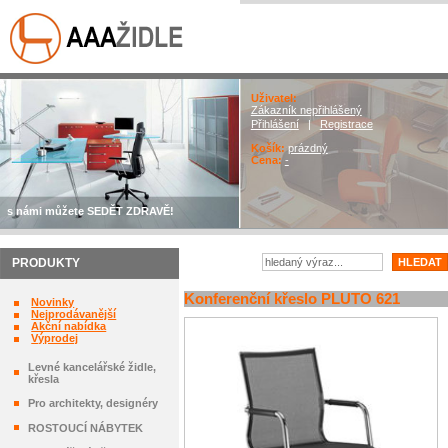
Uživatel:
Zákazník nepřihlášený
Přihlášení
|
Registrace
Košík:
prázdný
Cena:
-
s námi můžete SEDĚT ZDRAVĚ!
PRODUKTY
Konferenční křeslo PLUTO 621
Novinky
Nejprodávanější
Akční nabídka
Výprodej
Levné kancelářské židle,
křesla
Pro architekty, designéry
ROSTOUCÍ NÁBYTEK