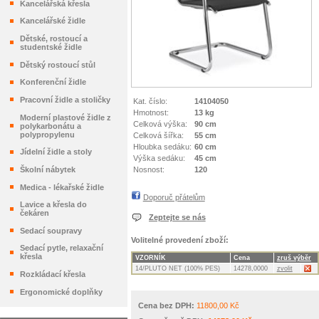
Kancelářská křesla
Kancelářské židle
Dětské, rostoucí a
studentské židle
Dětský rostoucí stůl
Konferenční židle
Pracovní židle a stoličky
Kat. číslo:
14104050
Hmotnost:
13 kg
Moderní plastové židle z
Celková výška:
90 cm
polykarbonátu a
polypropylenu
Celková šířka:
55 cm
Hloubka sedáku:
60 cm
Jídelní židle a stoly
Výška sedáku:
45 cm
Nosnost:
120
Školní nábytek
Medica - lékařské židle
Doporuč přátelům
Lavice a křesla do
čekáren
Zeptejte se nás
Sedací soupravy
Volitelné provedení zboží:
Sedací pytle, relaxační
křesla
VZORNÍK
Cena
zruš výběr
14/PLUTO NET (100% PES)
14278,0000
zvolit
Rozkládací křesla
Ergonomické doplňky
Cena bez DPH:
11800,00 Kč