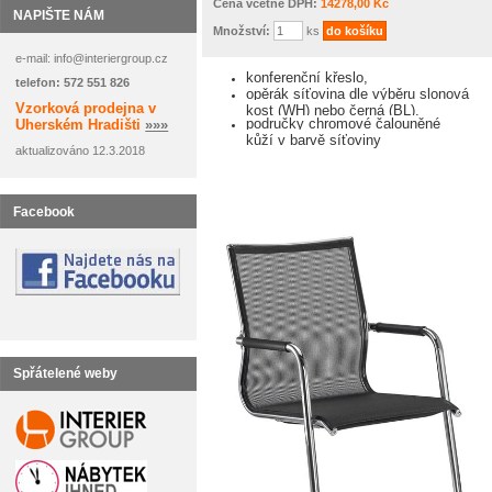
Cena včetně DPH:
14278,00 Kč
NAPIŠTE NÁM
Množství:
ks
e-mail: info@interiergroup.cz
konferenční křeslo,
telefon: 572 551 826
opěrák síťovina dle výběru slonová
Vzorková prodejna v
kost (WH) nebo černá (BL),
područky chromové čalouněné
Uherském Hradišti
»»»
kůží v barvě síťoviny
aktualizováno 12.3.2018
Facebook
Spřátelené weby