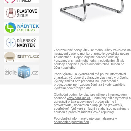
Zobrazované barvy látek se mohou lišit v závislosti na
nastavení vašeho monitoru, proto je považujte pouze
za orientační. Doporučujeme barevné odstíny
konzultovat s naším obchodním oddělením. Jinak
náklady spojené s přečalouněním zboží budou na
účet kupujícího.
Popis výrobku a vyobrazení má pouze informativní
charakter, výrobce si vyhrazuje vlastnosti v průběhu
výroby změnit bez předchozího upozornění a
provozovatel není zodpovědný za škody vzniklé s
využitím neověřených dat.
Obchodní podmínky platí pro nákup v internetovém
obchodě
www.aaazidle.cz
. Podmínky blíže vymezují a
upřesňují práva a povinnosti prodávajícího (
provozovatel, dodavatel) a kupujícího (zákazník,
spotřebitel). Veškeré smluvní vztahy jsou uzavřeny v
souladu s právním řádem České republiky.
Podrobnější informace o nákupu naleznete v
obchodních podmínkách
.