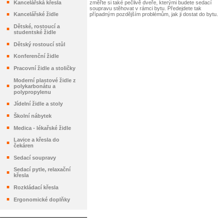
změřte si také pečlivě dveře, kterými budete sedací
Kancelářská křesla
soupravu stěhovat v rámci bytu. Předejdete tak
případným pozdějším problémům, jak ji dostat do bytu.
Kancelářské židle
Dětské, rostoucí a
studentské židle
Dětský rostoucí stůl
Konferenční židle
Pracovní židle a stoličky
Moderní plastové židle z
polykarbonátu a
polypropylenu
Jídelní židle a stoly
Školní nábytek
Medica - lékařské židle
Lavice a křesla do
čekáren
Sedací soupravy
Sedací pytle, relaxační
křesla
Rozkládací křesla
Ergonomické doplňky