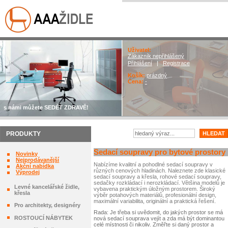
Uživatel:
Zákazník nepřihlášený
Přihlášení
|
Registrace
Košík:
prázdný
Cena:
-
s námi můžete SEDĚT ZDRAVĚ!
PRODUKTY
Sedací soupravy pro bytové prostory
Novinky
Nejprodávanější
Nabízíme kvalitní a pohodlné sedací soupravy v
Akční nabídka
různých cenových hladinách. Naleznete zde klasické
Výprodej
sedací soupravy a křesla, rohové sedací soupravy,
sedačky rozkládací i nerozkládací. Většina modelů je
Levné kancelářské židle,
vybavena praktickým úložným prostorem. Široký
křesla
výběr potahových materiálů, profesionální design,
maximální variabilita, originální a praktická řešení.
Pro architekty, designéry
Rada: Je třeba si uvědomit, do jakých prostor se má
ROSTOUCÍ NÁBYTEK
nová sedací souprava vejít a zda má být dominantou
celé místnosti či nikoliv. Změřte si daný prostor a