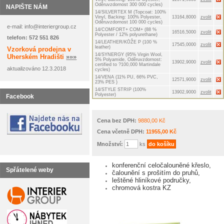
Oděruvzdornost 300 000 cycles)
NAPIŠTE NÁM
14/SILVERTEX M (Topcoat: 100%
Vinyl, Backing: 100% Polyester,
13164,8000
zvolit
Oděruvzdornost 100 000 cycles)
e-mail: info@interiergroup.cz
14/COMFORT+ COM+ (88 %
16516,5000
zvolit
Polyester / 12% polyurethane)
telefon: 572 551 826
14/LEATHER/KŮŽE P (100 %
17545,0000
zvolit
leather)
Vzorková prodejna v
14/SYNERGY (95% Virgin Wool,
Uherském Hradišti
»»»
5% Polyamide, Oděruvzdornost:
13902,9000
zvolit
certified to ?100,000 Martindale
aktualizováno 12.3.2018
cycles)
14/VENA (11% PU, 66% PVC,
12571,9000
zvolit
23% PES )
14/STYLE STRIP (100%
13902,9000
zvolit
Polyester)
Facebook
Cena bez DPH:
9880,00 Kč
Cena včetně DPH:
11955,00 Kč
Množství:
ks
konferenční celočalouněné křeslo,
Spřátelené weby
čalounění s prošitím do pruhů,
leštěné hliníkové područky,
chromová kostra KZ