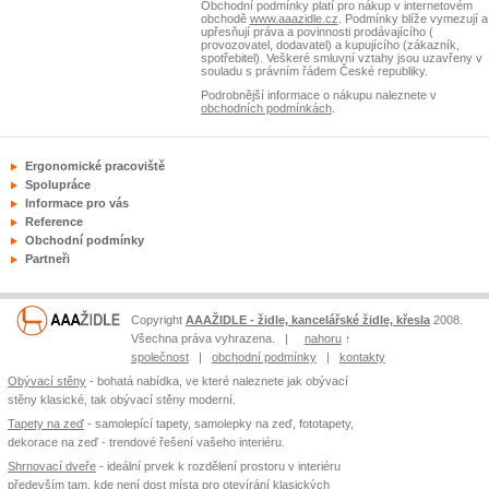
Obchodní podmínky platí pro nákup v internetovém
obchodě
www.aaazidle.cz
. Podmínky blíže vymezují a
upřesňují práva a povinnosti prodávajícího (
provozovatel, dodavatel) a kupujícího (zákazník,
spotřebitel). Veškeré smluvní vztahy jsou uzavřeny v
souladu s právním řádem České republiky.
Podrobnější informace o nákupu naleznete v
obchodních podmínkách
.
Ergonomické pracoviště
Spolupráce
Informace pro vás
Reference
Obchodní podmínky
Partneři
Copyright
AAAŽIDLE - židle, kancelářské židle, křesla
2008.
Všechna práva vyhrazena. |
nahoru
↑
společnost
|
obchodní podmínky
|
kontakty
Obývací stěny
- bohatá nabídka, ve které naleznete jak obývací
stěny klasické, tak obývací stěny moderní.
Tapety na zeď
- samolepící tapety, samolepky na zeď, fototapety,
dekorace na zeď - trendové řešení vašeho interiéru.
Shrnovací dveře
- ideální prvek k rozdělení prostoru v interiéru
především tam, kde není dost místa pro otevírání klasických