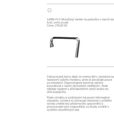
14/BR-FLY-VA kožený návlek na područku v barvě sl
kost, cena za pár
Cena: 278,00 Kč
Zobrazované barvy látek se mohou lišit v závislosti na
nastavení vašeho monitoru, proto je považujte pouze
za orientační. Doporučujeme barevné odstíny
konzultovat s naším obchodním oddělením. Jinak
náklady spojené s přečalouněním zboží budou na
účet kupujícího.
Popis výrobku a vyobrazení má pouze informativní
charakter, výrobce si vyhrazuje vlastnosti v průběhu
výroby změnit bez předchozího upozornění a
provozovatel není zodpovědný za škody vzniklé s
využitím neověřených dat.