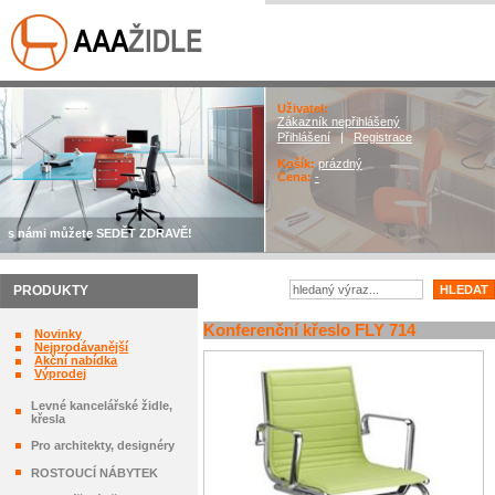
Uživatel:
Zákazník nepřihlášený
Přihlášení
|
Registrace
Košík:
prázdný
Cena:
-
s námi můžete SEDĚT ZDRAVĚ!
PRODUKTY
Konferenční křeslo FLY 714
Novinky
Nejprodávanější
Akční nabídka
Výprodej
Levné kancelářské židle,
křesla
Pro architekty, designéry
ROSTOUCÍ NÁBYTEK