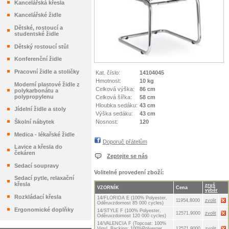
Kancelářská křesla
Kancelářské židle
Dětské, rostoucí a
studentské židle
Dětský rostoucí stůl
Konferenční židle
Pracovní židle a stoličky
Kat. číslo:
14104045
Hmotnost:
10 kg
Moderní plastové židle z
Celková výška:
86 cm
polykarbonátu a
polypropylenu
Celková šířka:
58 cm
Hloubka sedáku:
43 cm
Jídelní židle a stoly
Výška sedáku:
43 cm
Nosnost:
120
Školní nábytek
Medica - lékařské židle
Doporuč přátelům
Lavice a křesla do
čekáren
Zeptejte se nás
Sedací soupravy
Volitelné provedení zboží:
Sedací pytle, relaxační
křesla
zruš
VZORNÍK
Cena
výběr
Rozkládací křesla
14/FLORIDA E (100% Polyester,
11954,8000
zvolit
Oděruvzdornost 85 000 cycles)
Ergonomické doplňky
14/STYLE F (100% Polyester,
12571,9000
zvolit
Oděruvzdornost 120 000 cycles)
14/VALENCIA F (Topcoat: 100%
Vinyl, Backing: 100%Polyester,
12571,9000
zvolit