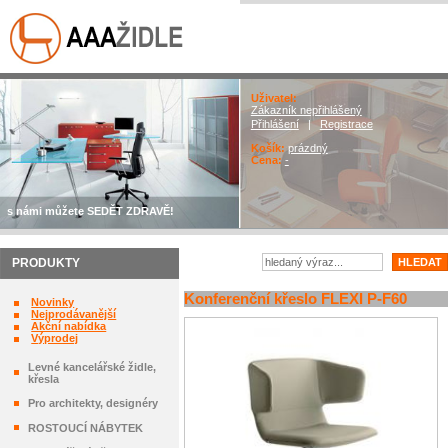
Uživatel:
Zákazník nepřihlášený
Přihlášení
|
Registrace
Košík:
prázdný
Cena:
-
s námi můžete SEDĚT ZDRAVĚ!
PRODUKTY
Konferenční křeslo FLEXI P-F60
Novinky
Nejprodávanější
Akční nabídka
Výprodej
Levné kancelářské židle,
křesla
Pro architekty, designéry
ROSTOUCÍ NÁBYTEK