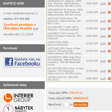
14/VALENCIA F (Topcoat: 100%
NAPIŠTE NÁM
Vinyl, Backing: 100%Polyester,
11482,9000
zvolit
Oděruvzdornost 300 000 cycles)
14/SILVERTEX M (Topcoat: 100%
Vinyl, Backing: 100% Polyester,
12136,3000
zvolit
e-mail: info@interiergroup.cz
Oděruvzdornost 100 000 cycles)
14/CRISP O (93% Wool, 7%
telefon: 572 551 826
Polyamide, Oděruvzdornost 200
12729,2000
zvolit
000 cycles)
Vzorková prodejna v
14/COMFORT+ COM+ (88 %
Uherském Hradišti
»»»
14798,3000
zvolit
Polyester / 12% polyurethane)
14/ASPECT (75% Trevira CS
aktualizováno 12.3.2018
Flame Retardant Polyester, 25%
11482,9000
zvolit
Polyester)
14/RHYTHM (100%
12136,3000
zvolit
polyester/polyester)
Facebook
14/FRAME (95% Wools of New
Zealand / 5% polyamide,
12136,3000
zvolit
Oděruvzdornost 200,000 cycles)
14/SYNERGY (95% Virgin Wool,
5% Polyamide, Oděruvzdornost:
12729,2000
zvolit
certified to ?100,000 Martindale
cycles)
14/CAPTURE (85% Wools of New
Zealand / 15% polyamide,
12729,2000
zvolit
Oděruvzdornost 200,000 cycles)
14/VENA (11% PU, 66% PVC,
11482,9000
zvolit
23% PES )
Spřátelené weby
Cena bez DPH:
9060,00 Kč
Cena včetně DPH:
10963,00 Kč
Množství:
ks