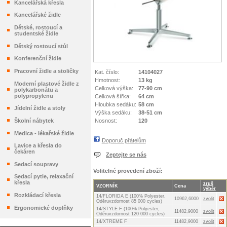
Kancelářská křesla
Kancelářské židle
Dětské, rostoucí a
studentské židle
Dětský rostoucí stůl
Konferenční židle
Pracovní židle a stoličky
Kat. číslo:
14104027
Hmotnost:
13 kg
Moderní plastové židle z
Celková výška:
77-90 cm
polykarbonátu a
polypropylenu
Celková šířka:
64 cm
Hloubka sedáku:
58 cm
Jídelní židle a stoly
Výška sedáku:
38-51 cm
Nosnost:
120
Školní nábytek
Medica - lékařské židle
Doporuč přátelům
Lavice a křesla do
čekáren
Zeptejte se nás
Sedací soupravy
Volitelné provedení zboží:
Sedací pytle, relaxační
křesla
zruš
VZORNÍK
Cena
výběr
Rozkládací křesla
14/FLORIDA E (100% Polyester,
10962,6000
zvolit
Oděruvzdornost 85 000 cycles)
Ergonomické doplňky
14/STYLE F (100% Polyester,
11482,9000
zvolit
Oděruvzdornost 120 000 cycles)
14/XTREME F
11482,9000
zvolit