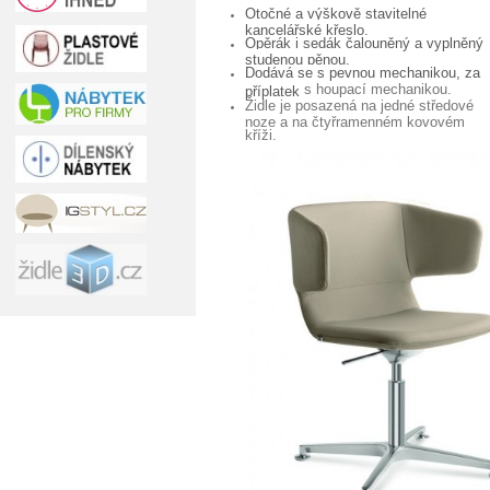
Otočné a výškově stavitelné
kancelářské křeslo.
Opěrák i sedák čalouněný a vyplněný
studenou pěnou.
Dodává se s pevnou mechanikou, za
s houpací mechanikou.
příplatek
Židle je posazená na jedné středové
noze a na čtyřramenném kovovém
kříži.