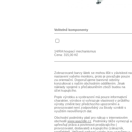
Volitelné komponenty
14/RA houpací mechanismus
Cena: 315,00 Kč
Zobrazované barvy látek se mohou lišit v závislosti na
nastavení vašeho monitoru, proto je považujte pouze
za orientační. Doporučujeme barevné odstíny
konzultovat s naším obchodním oddělením. Jinak
náklady spojené s přečalouněním zboží budou na
účet kupujícího.
Popis výrobku a vyobrazení má pouze informativní
charakter, výrobce si vyhrazuje vlastnosti v průběhu
výroby změnit bez předchozího upozornění a
provozovatel není zodpovědný za škody vzniklé s
využitím neověřených dat.
Obchodní podmínky platí pro nákup v internetovém
obchodě
www.aaazidle.cz
. Podmínky blíže vymezují a
upřesňují práva a povinnosti prodávajícího (
provozovatel, dodavatel) a kupujícího (zákazník,
spotřebitel). Veškeré smluvní vztahy jsou uzavřeny v