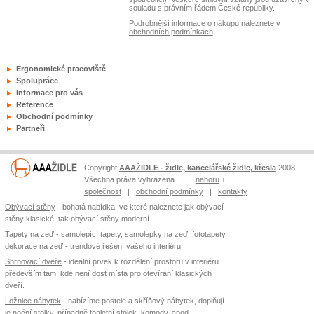
souladu s právním řádem České republiky.
Podrobnější informace o nákupu naleznete v
obchodních podmínkách
.
Ergonomické pracoviště
Spolupráce
Informace pro vás
Reference
Obchodní podmínky
Partneři
Copyright
AAAŽIDLE - židle, kancelářské židle, křesla
2008.
Všechna práva vyhrazena. |
nahoru
↑
společnost
|
obchodní podmínky
|
kontakty
Obývací stěny
- bohatá nabídka, ve které naleznete jak obývací
stěny klasické, tak obývací stěny moderní.
Tapety na zeď
- samolepící tapety, samolepky na zeď, fototapety,
dekorace na zeď - trendové řešení vašeho interiéru.
Shrnovací dveře
- ideální prvek k rozdělení prostoru v interiéru
především tam, kde není dost místa pro otevírání klasických
dveří.
Ložnice nábytek
- nabízíme postele a skříňový nábytek, doplňují
je noční stolky, případně toaletní stolek, komody, apod.