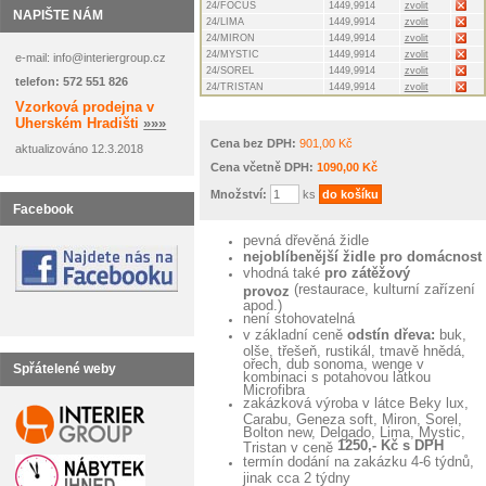
24/FOCUS
1449,9914
zvolit
NAPIŠTE NÁM
24/LIMA
1449,9914
zvolit
24/MIRON
1449,9914
zvolit
24/MYSTIC
1449,9914
zvolit
e-mail: info@interiergroup.cz
24/SOREL
1449,9914
zvolit
telefon: 572 551 826
24/TRISTAN
1449,9914
zvolit
Vzorková prodejna v
Uherském Hradišti
»»»
Cena bez DPH:
901,00 Kč
aktualizováno 12.3.2018
Cena včetně DPH:
1090,00 Kč
Množství:
ks
Facebook
pevná dřevěná židle
nejoblíbenější židle pro domácnost
vhodná také
pro zátěžový
(restaurace, kulturní zařízení
provoz
apod.)
není stohovatelná
v základní ceně
odstín dřeva:
buk,
olše, třešeň, rustikál, tmavě hnědá,
ořech, dub sonoma, wenge v
Spřátelené weby
kombinaci s potahovou látkou
Microfibra
zakázková výroba v látce Beky lux,
Carabu, Geneza soft, Miron, Sorel,
Bolton new, Delgado, Lima, Mystic,
1250,- Kč s DPH
Tristan v ceně
termín dodání na zakázku 4-6 týdnů,
jinak cca 2 týdny