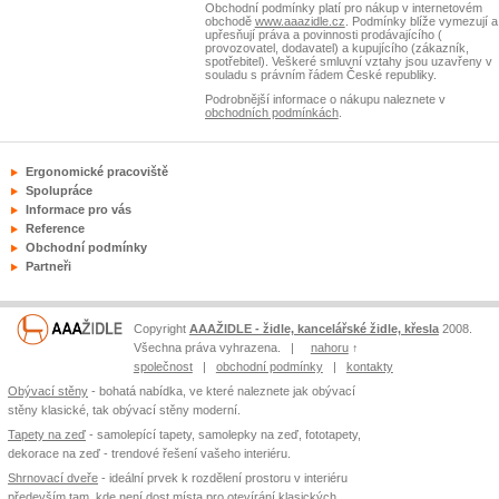
Obchodní podmínky platí pro nákup v internetovém
obchodě
www.aaazidle.cz
. Podmínky blíže vymezují a
upřesňují práva a povinnosti prodávajícího (
provozovatel, dodavatel) a kupujícího (zákazník,
spotřebitel). Veškeré smluvní vztahy jsou uzavřeny v
souladu s právním řádem České republiky.
Podrobnější informace o nákupu naleznete v
obchodních podmínkách
.
Ergonomické pracoviště
Spolupráce
Informace pro vás
Reference
Obchodní podmínky
Partneři
Copyright
AAAŽIDLE - židle, kancelářské židle, křesla
2008.
Všechna práva vyhrazena. |
nahoru
↑
společnost
|
obchodní podmínky
|
kontakty
Obývací stěny
- bohatá nabídka, ve které naleznete jak obývací
stěny klasické, tak obývací stěny moderní.
Tapety na zeď
- samolepící tapety, samolepky na zeď, fototapety,
dekorace na zeď - trendové řešení vašeho interiéru.
Shrnovací dveře
- ideální prvek k rozdělení prostoru v interiéru
především tam, kde není dost místa pro otevírání klasických