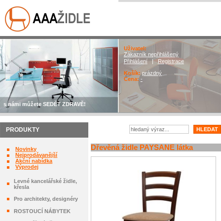
Uživatel:
Zákazník nepřihlášený
Přihlášení
|
Registrace
Košík:
prázdný
Cena:
-
s námi můžete SEDĚT ZDRAVĚ!
PRODUKTY
Dřevěná židle PAYSANE látka
Novinky
Nejprodávanější
Akční nabídka
Výprodej
Levné kancelářské židle,
křesla
Pro architekty, designéry
ROSTOUCÍ NÁBYTEK