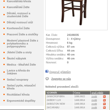
Kancelářská křesla
Kancelářské židle
Dětské, rostoucí a
studentské židle
Dětský rostoucí stůl
Konferenční židle
Pracovní židle a stoličky
Kat. číslo:
24106035
Dostupnost:
1 - 4 týdny
Moderní plastové židle z
Hmotnost:
6 kg
polykarbonátu a
polypropylenu
Celková výška:
87 cm
Celková šířka:
44 cm
Jídelní židle a stoly
Hloubka sedáku:
40 cm
Výška sedáku:
46 cm
Školní nábytek
Nosnost:
0
Medica - lékařské židle
Lavice a křesla do
Doporuč přátelům
čekáren
Zeptejte se nás
Sedací soupravy
Sedací pytle, relaxační
Volitelné provedení zboží:
křesla
VZORNÍK
Cena
zruš výběr
Rozkládací křesla
24/MICROFIBRA
1089,9922
zvolit
24/BEKY LUX
1449,9914
zvolit
Ergonomické doplňky
24/BOLTON NEW
1449,9914
zvolit
24/CARABU
1449,9914
zvolit