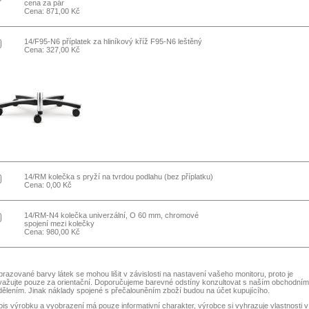
cena za pár
Cena: 871,00 Kč
14/F95-N6 příplatek za hliníkový kříž F95-N6 leštěný
Cena: 327,00 Kč
14/RM kolečka s pryží na tvrdou podlahu (bez příplatku)
Cena: 0,00 Kč
14/RM-N4 kolečka univerzální, O 60 mm, chromové
spojení mezi kolečky
Cena: 980,00 Kč
razované barvy látek se mohou lišit v závislosti na nastavení vašeho monitoru, proto je
važujte pouze za orientační. Doporučujeme barevné odstíny konzultovat s naším obchodním
ělením. Jinak náklady spojené s přečalouněním zboží budou na účet kupujícího.
is výrobku a vyobrazení má pouze informativní charakter, výrobce si vyhrazuje vlastnosti v