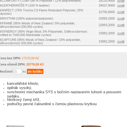
4/COMFORT+ COM+ (88 % Polyester / 12% polyurethane)
28120,4000
zvolit
4/LEATHER/KŮŽE P (100 % leather)
29027,9000
zvolit
4/ASPECT (75% Trevira CS Flame Retardant Polyester, 25%
21755,8000
zvolit
olyester)
4/RHYTHM (100% polyester/polyester)
22893,2000
zvolit
4/FRAME (95% Wools of New Zealand / 5% polyamide,
22893,2000
zvolit
děruvzdornost 200,000 cycles)
4/SYNERGY (95% Virgin Wool, 5% Polyamide, Oděruvzdornost:
23982,2000
zvolit
rtified to ?100,000 Martindale cycles)
4/CAPTURE (85% Wools of New Zealand / 15% polyamide,
23982,2000
zvolit
děruvzdornost 200,000 cycles)
Cena bez DPH:
17170,00 Kč
Cena včetně DPH:
20776,00 Kč
Množství:
ks
kancelářské křeslo,
opěrák vysoký,
synchronní mechanika SYS s bočním nastavením tuhosti a posuvem
sedáku,
hliníkový černý kříž,
područky pevné čalouněné s černou plastovou krytkou