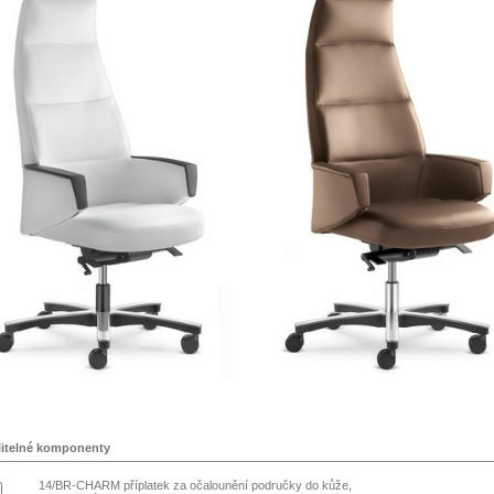
litelné komponenty
14/BR-CHARM příplatek za očalounění područky do kůže,