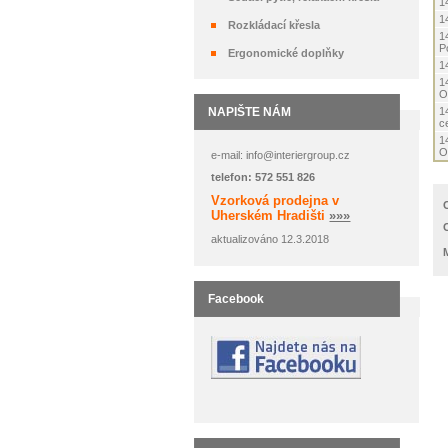
1
1
Rozkládací křesla
1
P
Ergonomické doplňky
1
1
O
NAPIŠTE NÁM
1
ce
1
O
e-mail: info@interiergroup.cz
telefon: 572 551 826
Vzorková prodejna v
Uherském Hradišti
»»»
aktualizováno 12.3.2018
Facebook