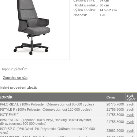
Celková šířka:
67 cm
Hloubka sedáku:
66 cm
Výška sedáku:
41,5-52 cm
Nosnost:
120
Doporuč přátelům
Zeptejte se nás
litelné provedení zboží:
zruš
ZORNÍK
Cena
výběr
4/FLORIDA E (100% Polyester, Oděruvzdornost 85 000 cycles)
20775,7000
zvolit
4/STYLE F (100% Polyester, Oděruvzdornost 120 000 cycles)
21755,8000
zvolit
4/XTREME F
21755,8000
zvolit
4/VALENCIA F (Topcoat: 100% Vinyl, Backing: 100%Polyester,
21755,8000
zvolit
děruvzdornost 300 000 cycles)
4/CRISP O (93% Wool, 7% Polyamide, Oděruvzdornost 200 000
23982,2000
zvolit
ycles)