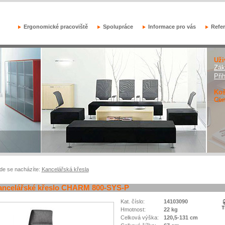
Ergonomické pracoviště
Spolupráce
Informace pro vás
Refe
Uži
Zák
Při
Koš
Cen
de se nacházíte:
Kancelářská křesla
ancelářské křeslo CHARM 800-SYS-P
Kat. číslo:
14103090
Hmotnost:
22 kg
Celková výška:
120,5-131 cm