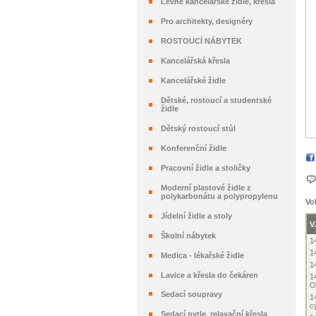
Levné kancelářské židle, křesla
Pro architekty, designéry
ROSTOUCÍ NÁBYTEK
Kancelářská křesla
Kancelářské židle
Dětské, rostoucí a studentské
židle
Dětský rostoucí stůl
Konferenční židle
Pracovní židle a stoličky
Moderní plastové židle z
polykarbonátu a polypropylenu
Vo
Jídelní židle a stoly
V
Školní nábytek
1
1
Medica - lékařské židle
1
Lavice a křesla do čekáren
1
O
Sedací soupravy
1
c
Sedací pytle, relaxační křesla