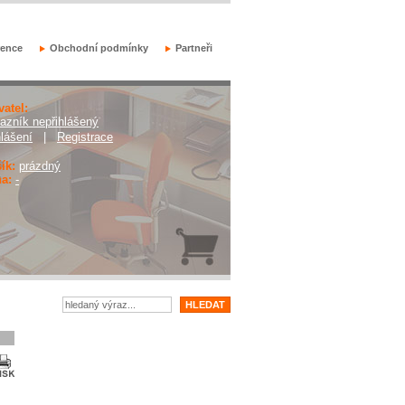
rence
Obchodní podmínky
Partneři
vatel:
azník nepřihlášený
hlášení
|
Registrace
ík:
prázdný
a:
-