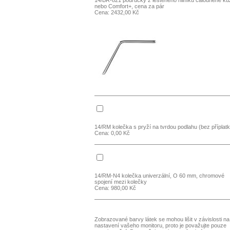
14/BR-821 područky z leštěného hliníku čalouněné ků
nebo Comfort+, cena za pár
Cena: 2432,00 Kč
14/RM kolečka s pryží na tvrdou podlahu (bez příplatk
Cena: 0,00 Kč
14/RM-N4 kolečka univerzální, O 60 mm, chromové
spojení mezi kolečky
Cena: 980,00 Kč
Zobrazované barvy látek se mohou lišit v závislosti na
nastavení vašeho monitoru, proto je považujte pouze