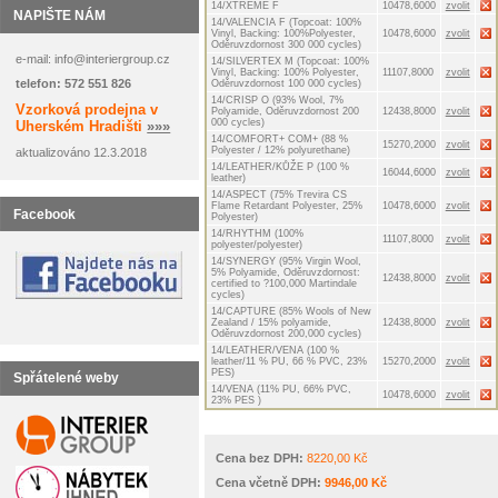
14/XTREME F
10478,6000
zvolit
NAPIŠTE NÁM
14/VALENCIA F (Topcoat: 100%
Vinyl, Backing: 100%Polyester,
10478,6000
zvolit
Oděruvzdornost 300 000 cycles)
e-mail: info@interiergroup.cz
14/SILVERTEX M (Topcoat: 100%
Vinyl, Backing: 100% Polyester,
11107,8000
zvolit
telefon: 572 551 826
Oděruvzdornost 100 000 cycles)
14/CRISP O (93% Wool, 7%
Vzorková prodejna v
Polyamide, Oděruvzdornost 200
12438,8000
zvolit
000 cycles)
Uherském Hradišti
»»»
14/COMFORT+ COM+ (88 %
15270,2000
zvolit
Polyester / 12% polyurethane)
aktualizováno 12.3.2018
14/LEATHER/KŮŽE P (100 %
16044,6000
zvolit
leather)
14/ASPECT (75% Trevira CS
Flame Retardant Polyester, 25%
10478,6000
zvolit
Facebook
Polyester)
14/RHYTHM (100%
11107,8000
zvolit
polyester/polyester)
14/SYNERGY (95% Virgin Wool,
5% Polyamide, Oděruvzdornost:
12438,8000
zvolit
certified to ?100,000 Martindale
cycles)
14/CAPTURE (85% Wools of New
Zealand / 15% polyamide,
12438,8000
zvolit
Oděruvzdornost 200,000 cycles)
14/LEATHER/VENA (100 %
leather/11 % PU, 66 % PVC, 23%
15270,2000
zvolit
PES)
Spřátelené weby
14/VENA (11% PU, 66% PVC,
10478,6000
zvolit
23% PES )
Cena bez DPH:
8220,00 Kč
Cena včetně DPH:
9946,00 Kč