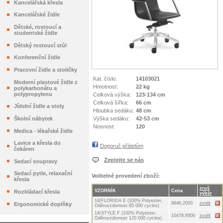
Kancelářská křesla
Kancelářské židle
Dětské, rostoucí a
studentské židle
Dětský rostoucí stůl
Konferenční židle
Pracovní židle a stoličky
Kat. číslo:
14103021
Moderní plastové židle z
Hmotnost:
22 kg
polykarbonátu a
polypropylenu
Celková výška:
123-134 cm
Celková šířka:
66 cm
Jídelní židle a stoly
Hloubka sedáku:
48 cm
Výška sedáku:
42-53 cm
Školní nábytek
Nosnost:
120
Medica - lékařské židle
Lavice a křesla do
Doporuč přátelům
čekáren
Zeptejte se nás
Sedací soupravy
Sedací pytle, relaxační
Volitelné provedení zboží:
křesla
zruš
VZORNÍK
Cena
Rozkládací křesla
výběr
14/FLORIDA E (100% Polyester,
9946,2000
zvolit
Ergonomické doplňky
Oděruvzdornost 85 000 cycles)
14/STYLE F (100% Polyester,
10478,6000
zvolit
Oděruvzdornost 120 000 cycles)