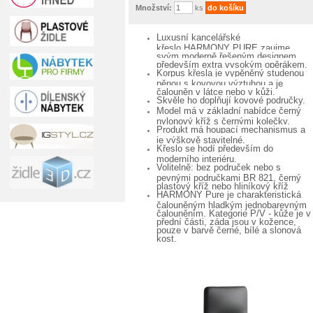
Množství:
ks
Luxusní kancelářské
křeslo HARMONY PURE zaujme
svým moderně řešeným designem,
především extra vysokým opěrákem.
Korpus křesla je vypěněný studenou
pěnou s kovovou výztuhou a je
čalouněn v látce nebo v kůži.
Skvěle ho doplňují kovové područky.
Model má v základní nabídce černý
nylonový kříž s černými kolečky.
Produkt má houpací mechanismus a
je výškově stavitelné.
Křeslo se hodí především do
moderního interiéru.
Volitelně: bez područek nebo s
pevnými područkami BR 821, černý
plastový kříž nebo hliníkový kříž
HARMONY Pure je charakteristická
čalouněným hladkým jednobarevným
čalouněním. Kategorie P/V - kůže je v
přední části, záda jsou v kožence,
pouze v barvě černé, bílé a slonová
kost.