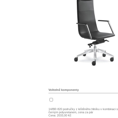
Volitelné komponenty
14/BR-820 područky z leštěného hliníku v kombinaci s
černým polyuretanem, cena za pár
Cena: 2033,00 Kč