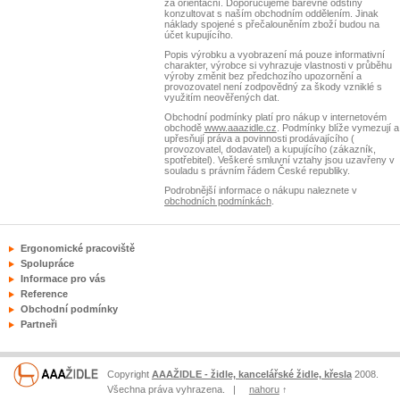
za orientační. Doporučujeme barevné odstíny
konzultovat s naším obchodním oddělením. Jinak
náklady spojené s přečalouněním zboží budou na
účet kupujícího.
Popis výrobku a vyobrazení má pouze informativní
charakter, výrobce si vyhrazuje vlastnosti v průběhu
výroby změnit bez předchozího upozornění a
provozovatel není zodpovědný za škody vzniklé s
využitím neověřených dat.
Obchodní podmínky platí pro nákup v internetovém
obchodě
www.aaazidle.cz
. Podmínky blíže vymezují a
upřesňují práva a povinnosti prodávajícího (
provozovatel, dodavatel) a kupujícího (zákazník,
spotřebitel). Veškeré smluvní vztahy jsou uzavřeny v
souladu s právním řádem České republiky.
Podrobnější informace o nákupu naleznete v
obchodních podmínkách
.
Ergonomické pracoviště
Spolupráce
Informace pro vás
Reference
Obchodní podmínky
Partneři
Copyright
AAAŽIDLE - židle, kancelářské židle, křesla
2008.
Všechna práva vyhrazena. |
nahoru
↑