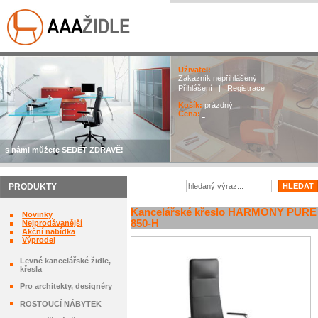
Uživatel:
Zákazník nepřihlášený
Přihlášení
|
Registrace
Košík:
prázdný
Cena:
-
s námi můžete SEDĚT ZDRAVĚ!
PRODUKTY
Kancelářské křeslo HARMONY PURE
Novinky
850-H
Nejprodávanější
Akční nabídka
Výprodej
Levné kancelářské židle,
křesla
Pro architekty, designéry
ROSTOUCÍ NÁBYTEK