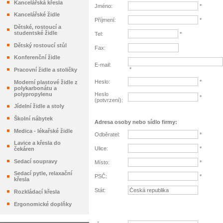
Kancelářská křesla
Jméno
:
*
Kancelářské židle
Příjmení
:
*
Dětské, rostoucí a
studentské židle
Tel
:
*
Dětský rostoucí stůl
Fax
:
Konferenční židle
E-mail
:
*
Pracovní židle a stoličky
Heslo
:
*
Moderní plastové židle z
polykarbonátu a
Heslo
polypropylenu
*
(potvrzení)
:
Jídelní židle a stoly
Školní nábytek
Adresa osoby nebo sídlo firmy
:
Medica - lékařské židle
Odběratel
:
*
Lavice a křesla do
Ulice
:
*
čekáren
Sedací soupravy
Místo
:
*
Sedací pytle, relaxační
PSČ
:
*
křesla
Stát
:
Rozkládací křesla
Ergonomické doplňky