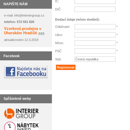
IČ
:
NAPIŠTE NÁM
DIČ
:
e-mail: info@interiergroup.cz
Dodací údaje (místo dodání)
:
telefon: 572 551 826
Odběratel
:
*
Vzorková prodejna v
Uherském Hradišti
»»»
Ulice
:
*
aktualizováno 12.3.2018
Místo
:
*
PSČ
:
*
Facebook
Stát
:
Spřátelené weby