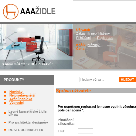
Uživatel:
Zákazník nepřihlášený
Přihlášení
|
Registrace
Košík:
prázdný
Cena:
-
s námi můžete SEDĚT ZDRAVĚ!
PRODUKTY
Správa uživatele
Novinky
Nejprodávanější
Akční nabídka
Výprodej
Pro úspěšnou registraci je nutné vyplnit všechna
pole označená *.
Levné kancelářské židle,
křesla
Přihlášení
Pro architekty, designéry
zákazníka
:
ROSTOUCÍ NÁBYTEK
Titul
: